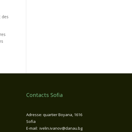
t des
ires
es
Contacts Sofia
a
Adresse: quartier Boyana, 1616
Sofia
E-mail: ivelin.ivanov@danau.bg