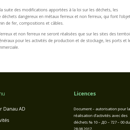
la suite des modifications apportées à la loi sur les déchets, les
déchets dangereux en métaux ferreux et non ferreux, qui font l’obje
in de fer, compositions et câbles.
rreux et non ferreux ne seront réalisées que sur les sites des territo
énéraux pour les activités de production et de stockage, les ports et l
ommerciale.
nu
Licences
r Danau AD
Document – autorisation pour l
réalisation d’activités avec des
vités
déchets № 10 – ДО – 727 – 00 du
28.08.2017.