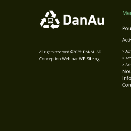
Me
Pou
Acti
>
Ac
All rights reserved ©2025: DANAU AD
>
Ach
Conception Web par WP-Site.bg
>
Ach
Nou
Inf
Con