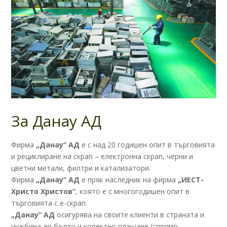
За Данау АД
Фирма
„Данау“ АД
е с над 20 годишен опит в търговията
и рециклиране на скрап – електронна скрап, черни и
цветни метали, филтри и катализатори.
Фирма
„Данау“ АД
е пряк наследник на фирма
„ИЕСТ-
Христо Христов“
, която е с многогодишен опит в
търговията с е-скрап.
„Данау“ АД
осигурява на своите клиенти в страната и
чужбина до бързо и коректно плащане (спрямо