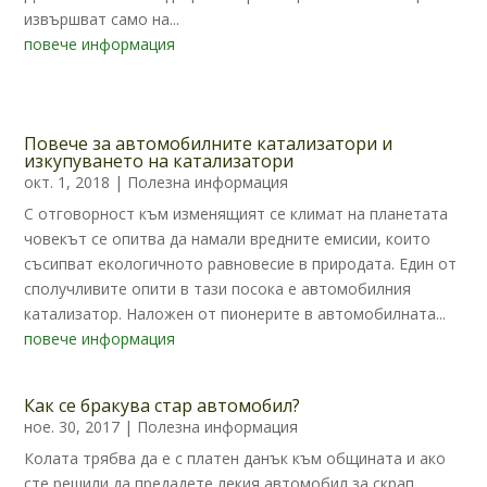
извършват само на...
повече информация
Повече за автомобилните катализатори и
изкупуването на катализатори
окт. 1, 2018
|
Полезна информация
С отговорност към изменящият се климат на планетата
човекът се опитва да намали вредните емисии, които
съсипват екологичното равновесие в природата. Един от
сполучливите опити в тази посока е автомобилния
катализатор. Наложен от пионерите в автомобилната...
повече информация
Как се бракува стар автомобил?
ное. 30, 2017
|
Полезна информация
Колата трябва да е с платен данък към общината и ако
сте решили да предадете лекия автомобил за скрап,