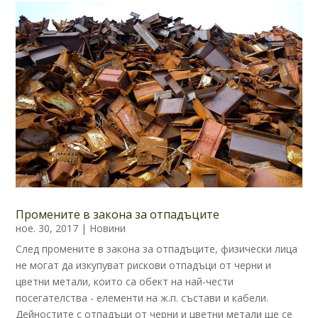
Промените в закона за отпадъците
ное. 30, 2017
|
Новини
След промените в закона за отпадъците, физически лица
не могат да изкупуват рискови отпадъци от черни и
цветни метали, които са обект на най-чести
посегателства - елементи на ж.п. състави и кабели.
Дейностите с отпадъци от черни и цветни метали ще се