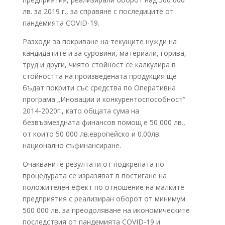
лв. за 2019 г., за справяне с последиците от
пандемията COVID-19.
Разходи за покриване на текущите нужди на
кандидатите и за суровини, материали, горива,
труд и други, чиято стойност се калкулира в
стойността на произведената продукция ще
бъдат покрити със средства по Оперативна
програма „Иновации и конкурентоспособност“
2014-2020г., като общата сума на
безвъзмездната финансов помощ е 50 000 лв.,
от които 50 000 лв.европейско и 0.00лв.
национално съфинансиране.
Очакваните резултати от подкрепата по
процедурата се изразяват в постигане на
положителен ефект по отношение на малките
предприятия с реализиран оборот от минимум
500 000 лв. за преодоляване на икономическите
последствия от пандемията COVID-19 и