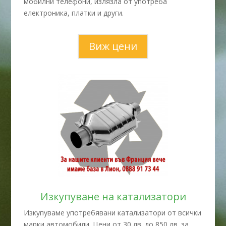
мобилни телефони, излязла от употреба
електроника, платки и други.
Виж цени
Изкупуване на катализатори
Изкупуваме употребявани катализатори от всички
марки автомобили. Цени от 30 лв. до 850 лв. за